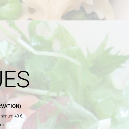
UES
RVATION)
inimum 40 €.
em.