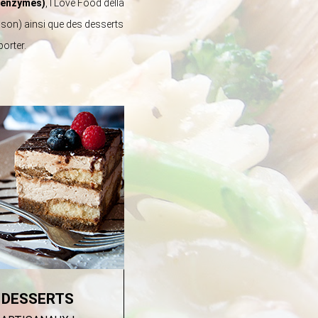
i enzymes)
, I Love Food della
ison) ainsi que des desserts
orter.
DESSERTS