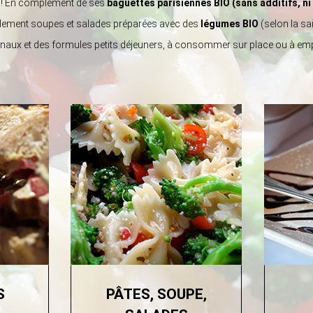
on ! En complément de ses
baguettes parisiennes BIO (sans additifs, n
ment soupes et salades préparées avec des
légumes BIO
(selon la sa
anaux et des formules petits déjeuners, à consommer sur place ou à emp
S
PÂTES, SOUPE,