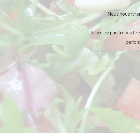
Nous nous feron
N’hésitez pas à nous tél
parlons