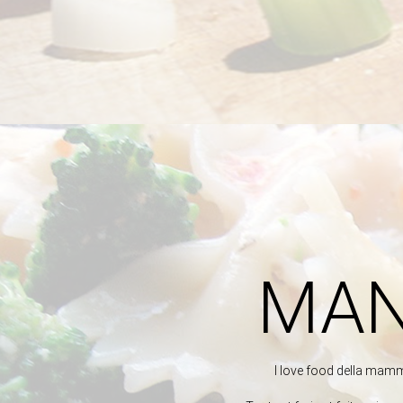
MAN
I love food della mamm