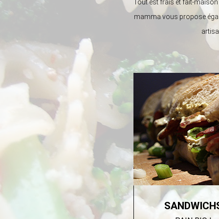
Tout est frais et fait-mais
mamma vous propose égale
artis
SANDWICH